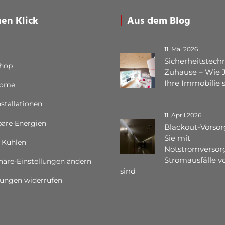
nen Klick
Aus dem Blog
11. Mai 2026
Sicherheitstechn
Shop
Zuhause – Wie 
Ihre Immobilie 
Home
nstallationen
11. April 2026
are Energien
Blackout-Vorsor
Sie mit
 Kühlen
Notstromversor
Stromausfälle vo
häre-Einstellungen ändern
sind
gungen widerrufen