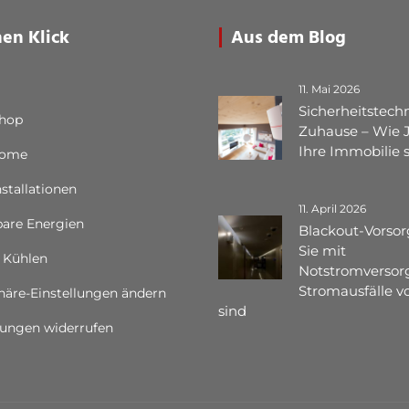
nen Klick
Aus dem Blog
11. Mai 2026
Sicherheitstechn
Shop
Zuhause – Wie 
Ihre Immobilie 
Home
nstallationen
11. April 2026
are Energien
Blackout-Vorsor
Sie mit
 Kühlen
Notstromversor
Stromausfälle vo
häre-Einstellungen ändern
sind
gungen widerrufen