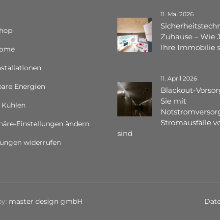
11. Mai 2026
Sicherheitstechn
Shop
Zuhause – Wie 
Ihre Immobilie 
Home
nstallationen
11. April 2026
are Energien
Blackout-Vorsor
Sie mit
 Kühlen
Notstromversor
Stromausfälle vo
häre-Einstellungen ändern
sind
gungen widerrufen
by:
master design gmbH
Date