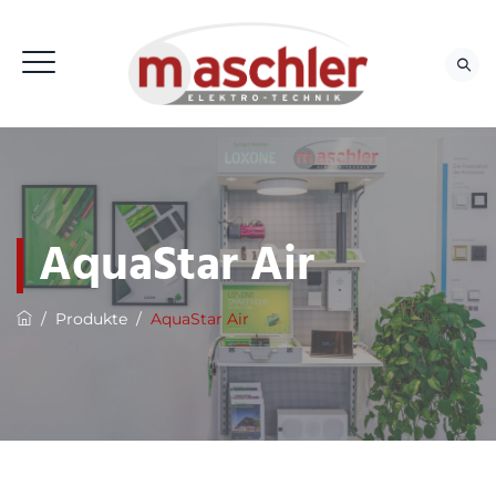
AquaStar Air
/
Produkte
/
AquaStar Air