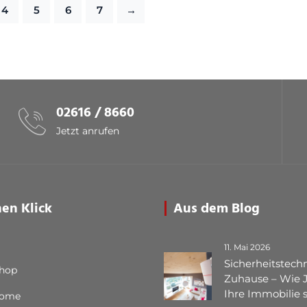
4
5
6
7
→
02616 / 8660
Jetzt anrufen
nen Klick
Aus dem Blog
11. Mai 2026
Sicherheitstechn
Shop
Zuhause – Wie 
Ihre Immobilie 
Home