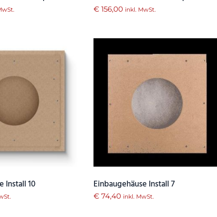
€
156,00
 MwSt.
inkl. MwSt.
 Install 10
Einbaugehäuse Install 7
€
74,40
wSt.
inkl. MwSt.