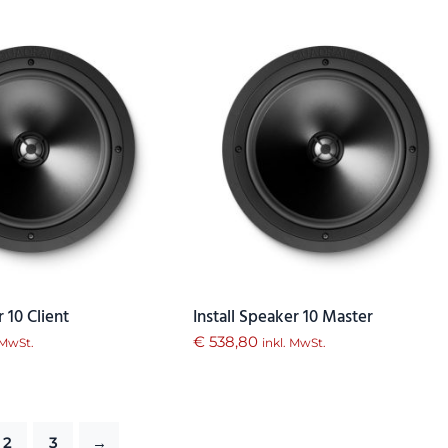
r 10 Client
Install Speaker 10 Master
€
538,80
 MwSt.
inkl. MwSt.
2
3
→