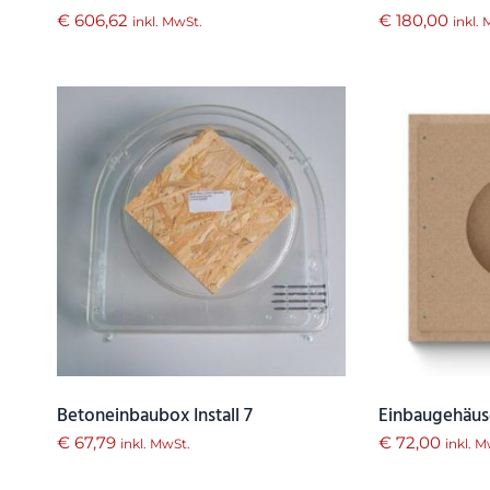
€
606,62
€
180,00
inkl. MwSt.
inkl.
Betoneinbaubox Install 7
Einbaugehäuse
€
67,79
€
72,00
inkl. MwSt.
inkl. M