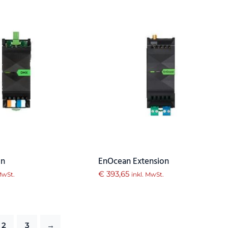
on
EnOcean Extension
€
393,65
 MwSt.
inkl. MwSt.
2
3
→