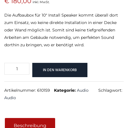
€
180,00
inkl. MwSt.
Die Aufbaubox für 10″ Install Speaker kommt überall dort
zum Einsatz, wo keine direkte Installation in einer Decke
oder Wand möglich ist. Somit sind keine tiefgreifenden
Arbeiten am Gebäude notwendig, um perfekten Sound
dorthin zu bringen, wo er benötigt wird.
Aufbaubox
IN DEN WARENKORB
für
10"
Install
Artikelnummer:
610159
Kategorie:
Audio
Schlagwort:
Speaker
Audio
Menge
Beschreibung