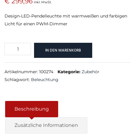
€
299,96
inkl. MwSt.
Design-LED-Pendelleuchte mit warmweißen und farbigen
Licht für einen PWM-Dimmer
LED
IN DEN WARENKORB
Pendulum
Slim
PWM
Artikelnummer:
100274
Kategorie:
Zubehör
Weiß
Schlagwort:
Beleuchtung
Menge
Beschreibung
Zusätzliche Informationen