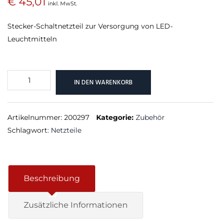
€
45,01
inkl. MwSt.
Stecker-Schaltnetzteil zur Versorgung von LED-
Leuchtmitteln
LED-
IN DEN WARENKORB
Schalternetzteil
24V,
2,5A
Artikelnummer:
200297
Kategorie:
Zubehör
Menge
Schlagwort:
Netzteile
Beschreibung
Zusätzliche Informationen