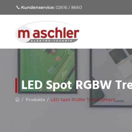
Kundenservice:
02616 / 8660
LED Spot RGBW Tre
/
Produkte
/
LED Spot RGBW Tree Anthrazit