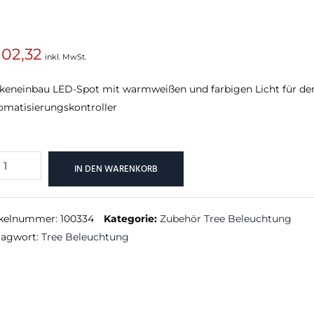
02,32
inkl. MwSt.
SUCHEN
keneinbau LED-Spot mit warmweißen und farbigen Licht für de
omatisierungskontroller
IN DEN WARENKORB
t
BW
e
ikelnummer:
100334
Kategorie:
Zubehör Tree Beleuchtung
hrazit
lagwort:
Tree Beleuchtung
nge