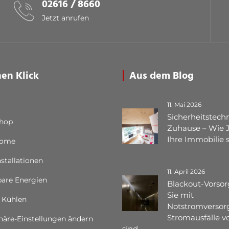
02616 / 8660
Jetzt anrufen
nen Klick
Aus dem Blog
11. Mai 2026
Sicherheitstechn
Shop
Zuhause – Wie 
Ihre Immobilie 
Home
nstallationen
11. April 2026
are Energien
Blackout-Vorsor
Sie mit
 Kühlen
Notstromversor
Stromausfälle vo
häre-Einstellungen ändern
sind