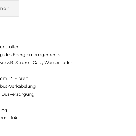
onen
ontroller
rung des Energiemanagements
ie z.B. Strom-, Gas-, Wasser- oder
mm, 2TE breit
dbus-Verkabelung
d Busversorgung
hung
one Link