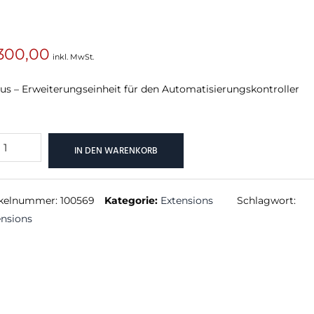
300,00
inkl. MwSt.
SUCHEN
us – Erweiterungseinheit für den Automatisierungskontroller
IN DEN WARENKORB
ension
nge
ikelnummer:
100569
Kategorie:
Extensions
Schlagwort:
ensions