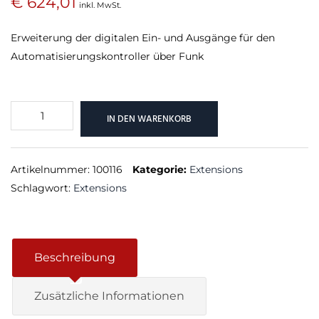
€
624,01
inkl. MwSt.
Erweiterung der digitalen Ein- und Ausgänge für den
Automatisierungskontroller über Funk
Multi
IN DEN WARENKORB
Extension
Air
Menge
Artikelnummer:
100116
Kategorie:
Extensions
Schlagwort:
Extensions
Beschreibung
Zusätzliche Informationen