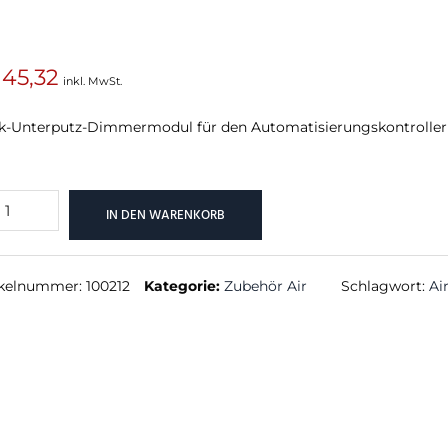
45,32
inkl. MwSt.
SUCHEN
k-Unterputz-Dimmermodul für den Automatisierungskontroller
o
IN DEN WARENKORB
mmer
nge
ikelnummer:
100212
Kategorie:
Zubehör Air
Schlagwort:
Ai