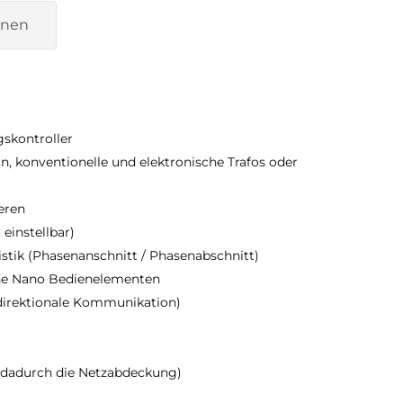
onen
skontroller
 konventionelle und elektronische Trafos oder
eren
einstellbar)
istik (Phasenanschnitt / Phasenabschnitt)
one Nano Bedienelementen
idirektionale Kommunikation)
t dadurch die Netzabdeckung)