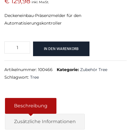
€
129,98
inkl. MwSt.
Deckeneinbau-Präsenzmelder für den
Automatisierungskontroller
Präsenzmelder
IN DEN WARENKORB
Deckeneinbau
Tree
Weiß
Artikelnummer:
100466
Kategorie:
Zubehör Tree
Menge
Schlagwort:
Tree
Beschreibung
Zusätzliche Informationen