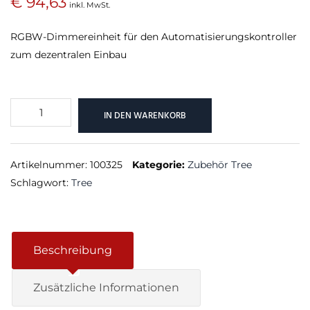
€
94,63
inkl. MwSt.
RGBW-Dimmereinheit für den Automatisierungskontroller
zum dezentralen Einbau
RGBW
IN DEN WARENKORB
24V
Compact
Dimmer
Artikelnummer:
100325
Kategorie:
Zubehör Tree
Tree
Schlagwort:
Tree
Menge
Beschreibung
Zusätzliche Informationen