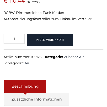
€
110,44
inkl. MwSt.
RGBW-Dimmereinheit Funk für den
Automatisierungskontroller zum Einbau im Verteiler
RGBW
IN DEN WARENKORB
24V
Dimmer
Air
Artikelnummer:
100125
Kategorie:
Zubehör Air
Menge
Schlagwort:
Air
Beschreibung
Zusätzliche Informationen