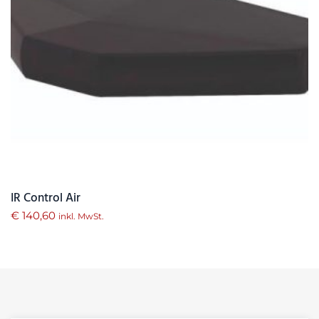
IR Control Air
€
140,60
inkl. MwSt.