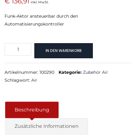
€
136,91
inkl. MwSt.
Funk-Aktor ansteuerbar durch den
Automatisierungskontroller
Shading
IN DEN WARENKORB
Actuator
Air
Menge
Artikelnummer:
100290
Kategorie:
Zubehör Air
Schlagwort:
Air
Beschreibung
Zusätzliche Informationen