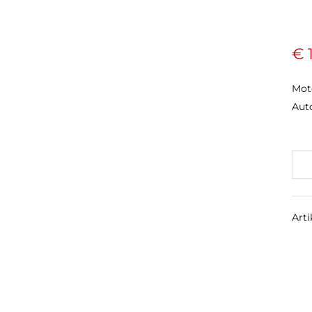
€
1
Moto
Aut
Stel
Air
Me
Art