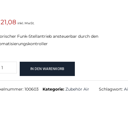
21,08
inkl. MwSt.
SUCHEN
rischer Funk-Stellantrieb ansteuerbar durch den
omatisierungskontroller
lantrieb
IN DEN WARENKORB
nge
ikelnummer:
100603
Kategorie:
Zubehör Air
Schlagwort:
Ai