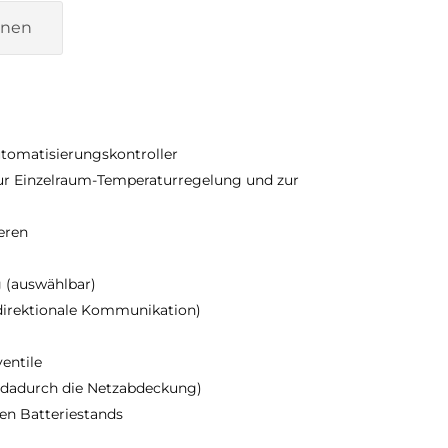
onen
utomatisierungskontroller
zur Einzelraum-Temperaturregelung und zur
eren
 (auswählbar)
idirektionale Kommunikation)
entile
t dadurch die Netzabdeckung)
en Batteriestands