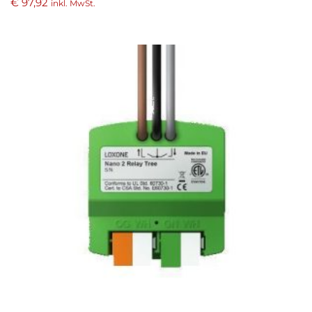
€
97,92
inkl. MwSt.