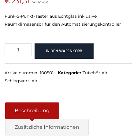
€
231,31
inkl. MwSt.
Funk-5-Punkt-Taster aus Echtglas inklusive
Raumklimasensor für den Automatisierungskontroller
Touch
IN DEN WARENKORB
Pure
Air
Vienna
Artikelnummer:
100501
Kategorie:
Zubehör Air
Edition
Schlagwort:
Air
Menge
Beschreibung
Zusätzliche Informationen