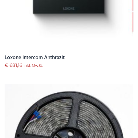
Loxone Intercom Anthrazit
€
681,16
inkl. MwSt.