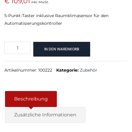
€
109,01
inkl. MwSt.
5-Punkt-Taster inklusive Raumklimasensor für den
Automatisierungskontroller
Touch
IN DEN WARENKORB
Tree
Anthrazit
Menge
Artikelnummer:
100222
Kategorie:
Zubehör
Beschreibung
Zusätzliche Informationen