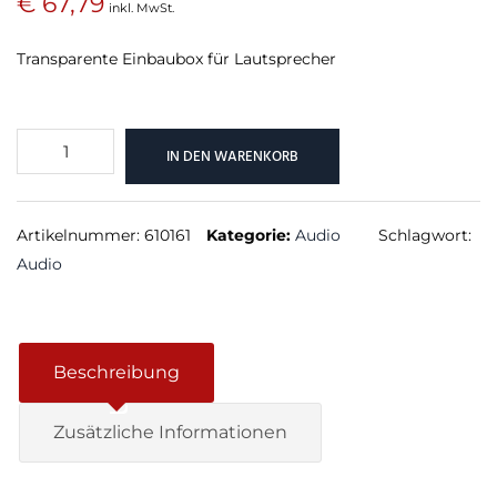
€
67,79
inkl. MwSt.
Transparente Einbaubox für Lautsprecher
Betoneinbaubox
IN DEN WARENKORB
Install
7
Menge
Artikelnummer:
610161
Kategorie:
Audio
Schlagwort:
Audio
Beschreibung
Zusätzliche Informationen