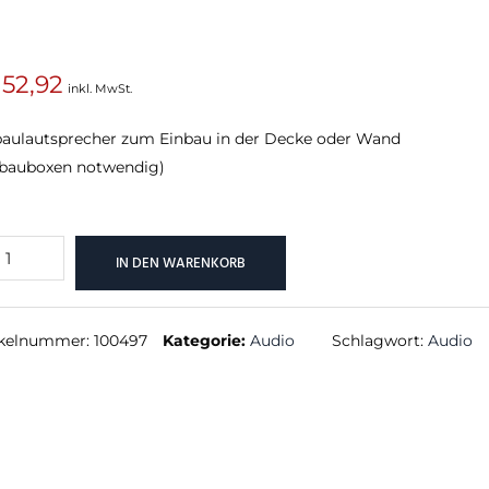
52,92
inkl. MwSt.
SUCHEN
baulautsprecher zum Einbau in der Decke oder Wand
nbauboxen notwendig)
all
IN DEN WARENKORB
aker
sive
ikelnummer:
100497
Kategorie:
Audio
Schlagwort:
Audio
nge