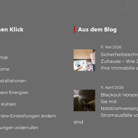
nen Klick
Aus dem Blog
11. Mai 2026
Sicherheitstechn
Shop
Zuhause – Wie 
Ihre Immobilie 
Home
nstallationen
11. April 2026
are Energien
Blackout-Vorsor
Sie mit
 Kühlen
Notstromversor
Stromausfälle vo
häre-Einstellungen ändern
sind
gungen widerrufen