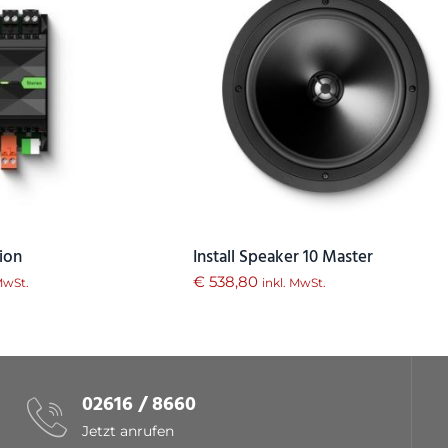
ion
Install Speaker 10 Master
€
538,80
 MwSt.
inkl. MwSt.
02616 / 8660
Jetzt anrufen