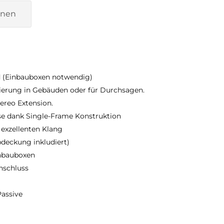
onen
d (Einbauboxen notwendig)
mierung in Gebäuden oder für Durchsagen.
ereo Extension.
se dank Single-Frame Konstruktion
 exzellenten Klang
deckung inkludiert)
inbauboxen
nschluss
Passive