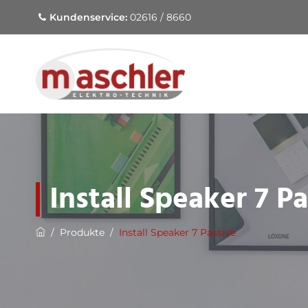
Kundenservice:
02616 / 8660
Install Speaker 7 P
/
Produkte
/
Install Speaker 7 Passive