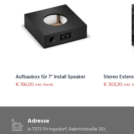
Aufbaubox für 7″ Install Speaker
Stereo Extens
€
156,00
€
303,30
inkl. MwSt.
inkl.
Adresse
A-7373 Piringsdorf, Rabnitzstraße 120,