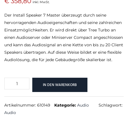
€
358,80
inkl. MwSt.
Der Install Speaker 7 Master überzeugt durch seine
hervorragenden Audioeigenschaften und seine zahlreichen
Einsatzmöglichkeiten. Er wird direkt über Tree Turbo an
einen Audioserver oder Miniserver Compact angeschlossen
und kann das Audiosignal an eine Kette von bis zu 20 Client
Speakers übertragen. Auf diese Weise bildet er eine flexible
Audiolösung, die für jede Gebäudegröße skalierbar ist.
Install
IN DEN WARENKORB
Speaker
7
Master
Artikelnummer:
610149
Kategorie:
Audio
Schlagwort:
Menge
Audio