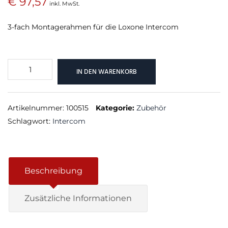
€
97,57
inkl. MwSt.
3-fach Montagerahmen für die Loxone Intercom
Montagerahmen
IN DEN WARENKORB
3-
fach
Silber
Artikelnummer:
100515
Kategorie:
Zubehör
Menge
Schlagwort:
Intercom
Beschreibung
Zusätzliche Informationen