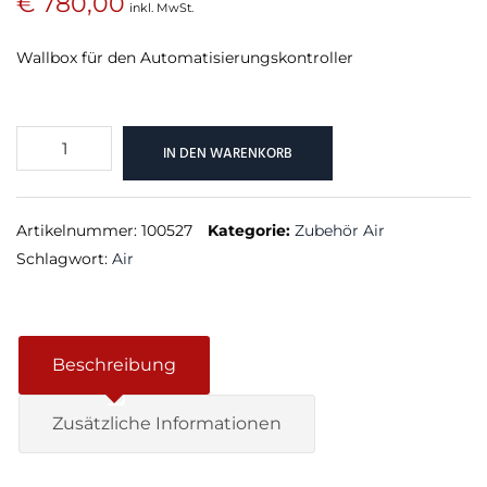
€
780,00
inkl. MwSt.
Wallbox für den Automatisierungskontroller
Wallbox
IN DEN WARENKORB
11kW
16A
Air
Artikelnummer:
100527
Kategorie:
Zubehör Air
Menge
Schlagwort:
Air
Beschreibung
Zusätzliche Informationen