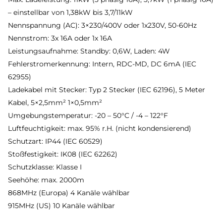
– einstellbar von 1,38kW bis 3,7/11kW
Nennspannung (AC): 3×230/400V oder 1x230V, 50-60Hz
Nennstrom: 3x 16A oder 1x 16A
Leistungsaufnahme: Standby: 0,6W, Laden: 4W
Fehlerstromerkennung: Intern, RDC-MD, DC 6mA (IEC
62955)
Ladekabel mit Stecker: Typ 2 Stecker (IEC 62196), 5 Meter
Kabel, 5×2,5mm² 1×0,5mm²
Umgebungstemperatur: -20 – 50°C / -4 – 122°F
Luftfeuchtigkeit: max. 95% r.H. (nicht kondensierend)
Schutzart: IP44 (IEC 60529)
Stoßfestigkeit: IK08 (IEC 62262)
Schutzklasse: Klasse I
Seehöhe: max. 2000m
868MHz (Europa) 4 Kanäle wählbar
915MHz (US) 10 Kanäle wählbar