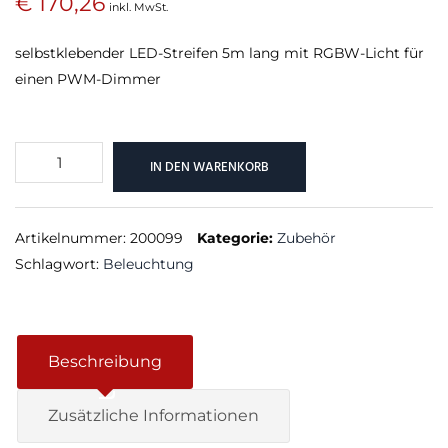
€
170,26
inkl. MwSt.
selbstklebender LED-Streifen 5m lang mit RGBW-Licht für
einen PWM-Dimmer
RGBW
IN DEN WARENKORB
LED
Streifen
5m
Artikelnummer:
200099
Kategorie:
Zubehör
IP65
Schlagwort:
Beleuchtung
(spritzwassfest)
Menge
Beschreibung
Zusätzliche Informationen